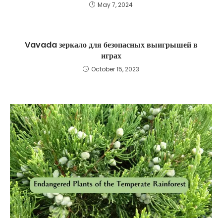
May 7, 2024
Vavada зеркало для безопасных выигрышей в
играх
October 15, 2023