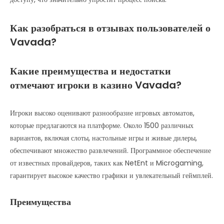
Как разобраться в отзывах пользователей о
Vavada?
Какие преимущества и недостатки
отмечают игроки в казино Vavada?
Игроки высоко оценивают разнообразие игровых автоматов,
которые предлагаются на платформе. Около 1500 различных
вариантов, включая слоты, настольные игры и живые дилеры,
обеспечивают множество развлечений. Программное обеспечение
от известных провайдеров, таких как NetEnt и Microgaming,
гарантирует высокое качество графики и увлекательный геймплей.
Преимущества