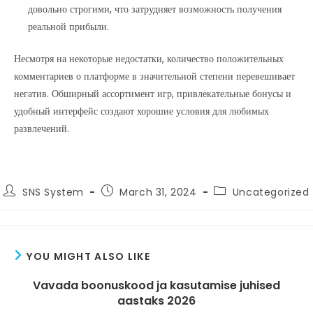
довольно строгими, что затрудняет возможность получения
реальной прибыли.
Несмотря на некоторые недостатки, количество положительных
комментариев о платформе в значительной степени перевешивает
негатив. Обширный ассортимент игр, привлекательные бонусы и
удобный интерфейс создают хорошие условия для любимых
развлечений.
Post
Post
Post
SNS System
March 31, 2024
Uncategorized
author:
published:
category:
YOU MIGHT ALSO LIKE
Vavada boonuskood ja kasutamise juhised
aastaks 2026