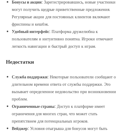
Бонусы и акции:
Зарегистрировавшись, новые участники
могут получить щедрые приветственные предложения.
Регулярные акции для постоянных клиентов включают
фриспины и кешбэк.
Удобный интерфейс:
Платформа дружелюбна к
пользователям и интуитивно понятна. Игроки отмечают
легкость навигации и быстрый доступ к играм.
Недостатки
Служба поддержки:
Некоторые пользователи сообщают о
длительном времени ответа от службы поддержки. Это
вызывает определенное недовольство при возникновении
проблем.
Ограниченные страны:
Доступ к платформе имеет
ограничения для многих стран, что может стать
препятствием для потенциальных игроков.
Вейджер:
Условия отыгрыша для бонусов могут быть