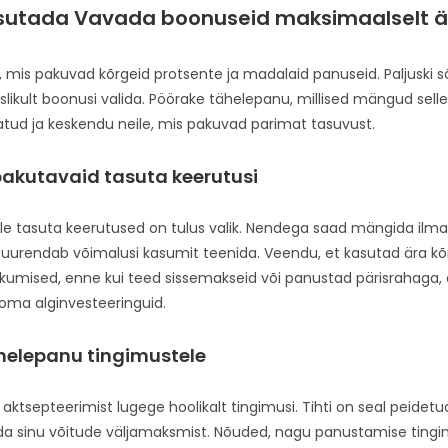
sutada Vavada boonuseid maksimaalselt ä
 mis pakuvad kõrgeid protsente ja madalaid panuseid. Paljuski s
kuslikult boonusi valida. Pöörake tähelepanu, millised mängud sel
tud ja keskendu neile, mis pakuvad parimat tasuvust.
akutavaid tasuta keerutusi
le tasuta keerutused on tulus valik. Nendega saad mängida il
 suurendab võimalusi kasumit teenida. Veendu, et kasutad ära kõ
kumised, enne kui teed sissemakseid või panustad pärisrahaga, 
ma alginvesteeringuid.
helepanu tingimustele
ktsepteerimist lugege hoolikalt tingimusi. Tihti on seal peidetu
a sinu võitude väljamaksmist. Nõuded, nagu panustamise tingi