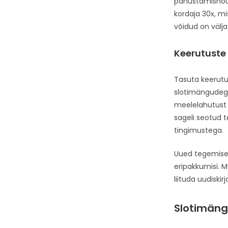
panustamisnõude
kordaja 30x, m
võidud on välj
Keerutuste
Tasuta keerutu
slotimängudega
meelelahutust 
sageli seotud
tingimustega.
Uued tegemised
eripakkumisi. 
liituda uudiski
Slotimäng