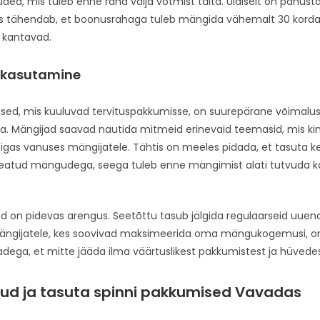
d, mis tuleb enne raha välja võtmist täita. Üldiselt on panusta
is tähendab, et boonusrahaga tuleb mängida vähemalt 30 korda
a kantavad.
 kasutamine
sed, mis kuuluvad tervituspakkumisse, on suurepärane võimalu
. Mängijad saavad nautida mitmeid erinevaid teemasid, mis kin
igas vanuses mängijatele. Tähtis on meeles pidada, et tasuta 
 teatud mängudega, seega tuleb enne mängimist alati tutvuda
 on pidevas arengus. Seetõttu tasub jälgida regulaarseid uuend
Mängijatele, kes soovivad maksimeerida oma mängukogemusi, o
rjadega, et mitte jääda ilma väärtuslikest pakkumistest ja hüvedes
ud ja tasuta spinni pakkumised Vavadas