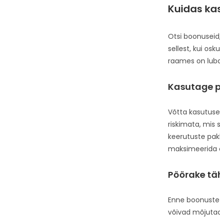
Kuidas ka
Otsi boonuseid,
sellest, kui os
raames on luba
Kasutage p
Võtta kasutuse
riskimata, mis
keerutuste pak
maksimeerida o
Pöörake tä
Enne boonuste a
võivad mõjutad