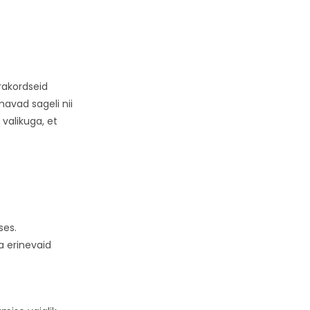
rakordseid
avad sageli nii
valikuga, et
ses.
a erinevaid