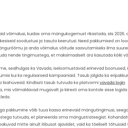
maid võimalusi, kuidas oma mängukogemust rikastada, siis 2026. 
esiseid soodustusi ja tasuta keerutusi. Need pakkumised on loo
ngurõõmu ja anda võimalus võitude saavutamiseks ilma suurem
vuda nende tingimustega, et maksimaalselt ära kasutada kõiki võ
orme, sealhulgas ka Vavada, iseloomustavad erinevad boonused
kumisi kui ka regulaarseid kampaaniaid. Tasub jälgida ka eripakkumi
 lisahüvesid. Kindlasti tasub tutvuda ka platvormi
vavada login
, mis võimaldavad mugavalt ja kiiresti oma kontole sisse logida
tleda.
 iga pakkumine võib tuua kaasa erinevaid mängutingimusi, seeg
ustega tutvuda, et planeerida oma mängustrateegiat. Kohandat
pakuvad mitte ainult lõbusat ajaviidet, vaid ka tõeliselt tõhusaid