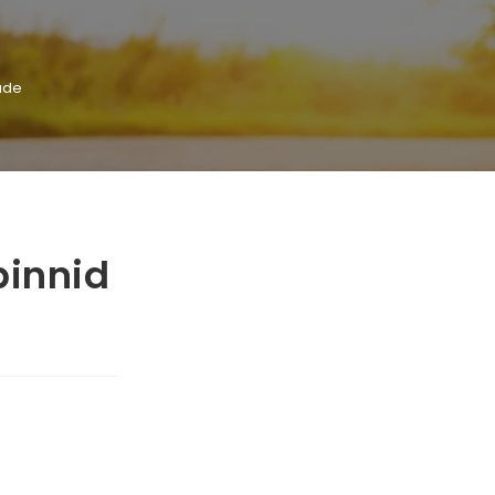
ade
pinnid