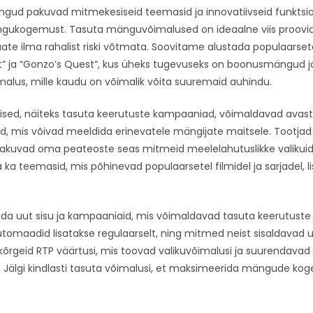
ängud pakuvad mitmekesiseid teemasid ja innovatiivseid funktsi
gukogemust. Tasuta mänguvõimalused on ideaalne viis proovid
e ilma rahalist riski võtmata. Soovitame alustada populaarse
t” ja “Gonzo’s Quest”, kus üheks tugevuseks on boonusmängud j
malus, mille kaudu on võimalik võita suuremaid auhindu.
mised, näiteks tasuta keerutuste kampaaniad, võimaldavad avas
 mis võivad meeldida erinevatele mängijate maitsele. Tootjad
kuvad oma peateoste seas mitmeid meelelahutuslikke valikuid
 ka teemasid, mis põhinevad populaarsetel filmidel ja sarjadel, 
gida uut sisu ja kampaaniaid, mis võimaldavad tasuta keerutuste 
maadid lisatakse regulaarselt, ning mitmed neist sisaldavad u
kõrgeid RTP väärtusi, mis toovad valikuvõimalusi ja suurendavad
. Jälgi kindlasti tasuta võimalusi, et maksimeerida mängude k