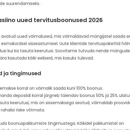
ude suurendamiseks.
siino uued tervitusboonused 2026
n avatud uued võimalused, mis võimaldavad mängijatel saada e
esmakordsel sisseastumisel. Uute klientide tervituspakettid hõlm
ndlusi kui ka tasuta keerutusi. Soovitame tutvuda nende mängude 
ra kasutada kõiki eeliseid, mis kasuks tulevad.
 ja tingimused
semakse korral on võimalik saada kuni 100% boonus.
manda deposiidi korral järgneb täiendav boonus 50% ja 25% ulatu
asuta keerutusi, mis on sissemaksega seotud, võimaldab proovid
ahalisi riske võtmata.
vuda boonuspakkumiste tingimustega. Kõikidel pakkumistel on