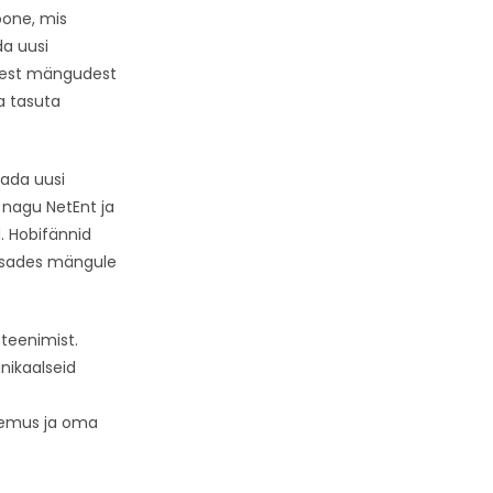
oone, mis
a uusi
test mängudest
a tasuta
tada uusi
 nagu NetEnt ja
. Hobifännid
lisades mängule
teenimist.
nikaalseid
ogemus ja oma