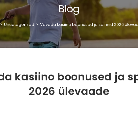
Blog
>
Uncategorized
>
Vavada kasiino boonused ja spinnid 2026 üleva
a kasiino boonused ja s
2026 ülevaade