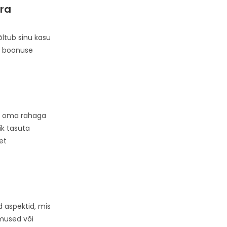
ra
õltub sinu kasu
le boonuse
ma oma rahaga
ik tasuta
et
d aspektid, mis
mused või