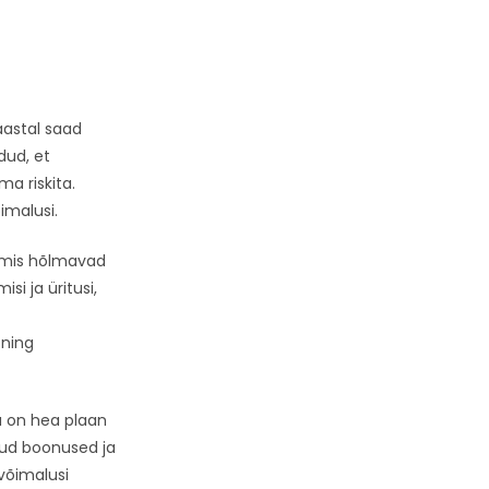
aastal saad
dud, et
a riskita.
imalusi.
, mis hõlmavad
si ja üritusi,
 ning
a on hea plaan
ud boonused ja
 võimalusi