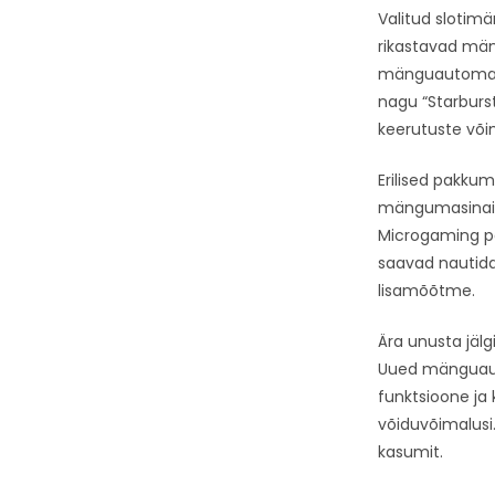
Valitud slotim
rikastavad män
mänguautomaat
nagu “Starburs
keerutuste või
Erilised pakku
mängumasinaid,
Microgaming pa
saavad nautida
lisamõõtme.
Ära unusta jäl
Uued mänguauto
funktsioone ja 
võiduvõimalusi
kasumit.