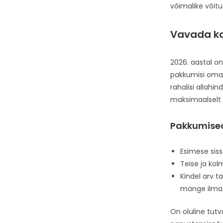
võimalike võit
Vavada ka
2026. aastal o
pakkumisi oma 
rahalisi allahi
maksimaalselt ä
Pakkumised
Esimese sis
Teise ja kol
Kindel arv t
mänge ilma r
On oluline tut