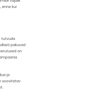
mise vajalik
, enne kui
s tutvuda
dlasti pakuvad
keerutused on
 kampaania
usi ja
n soovitatav
t.