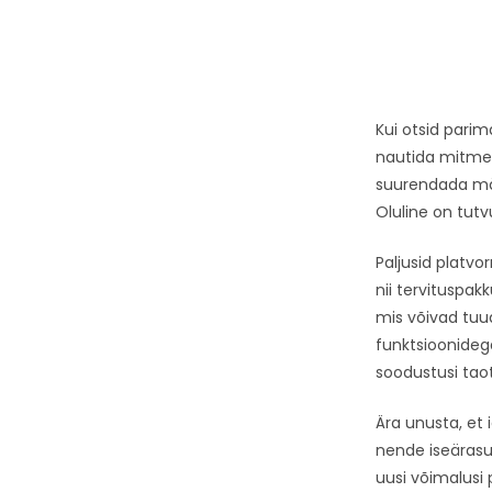
Kui otsid pari
nautida mitmek
suurendada mä
Oluline on tut
Paljusid platv
nii tervituspak
mis võivad tuua
funktsioonidega
soodustusi tao
Ära unusta, et
nende iseäras
uusi võimalusi 