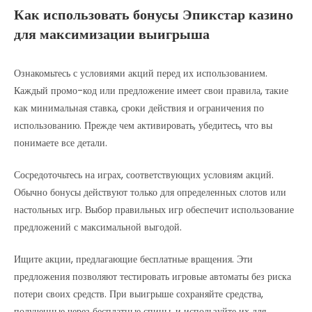
Как использовать бонусы Эпикстар казино
для максимизации выигрыша
Ознакомьтесь с условиями акций перед их использованием.
Каждый промо-код или предложение имеет свои правила, такие
как минимальная ставка, сроки действия и ограничения по
использованию. Прежде чем активировать, убедитесь, что вы
понимаете все детали.
Сосредоточьтесь на играх, соответствующих условиям акций.
Обычно бонусы действуют только для определенных слотов или
настольных игр. Выбор правильных игр обеспечит использование
предложений с максимальной выгодой.
Ищите акции, предлагающие бесплатные вращения. Эти
предложения позволяют тестировать игровые автоматы без риска
потери своих средств. При выигрыше сохраняйте средства,
полученные через бесплатные спины, и используйте их для