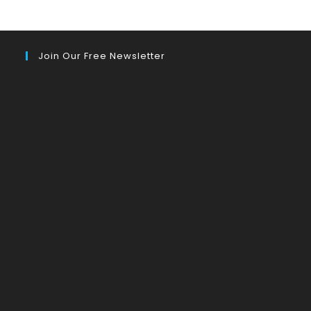
Join Our Free Newsletter