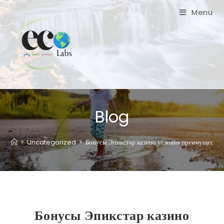
Skip
Menu
to
content
Blog
>
Uncategorized
>
Бонусы Эпикстар казино условия преимуществ
Бонусы Эпикстар казино