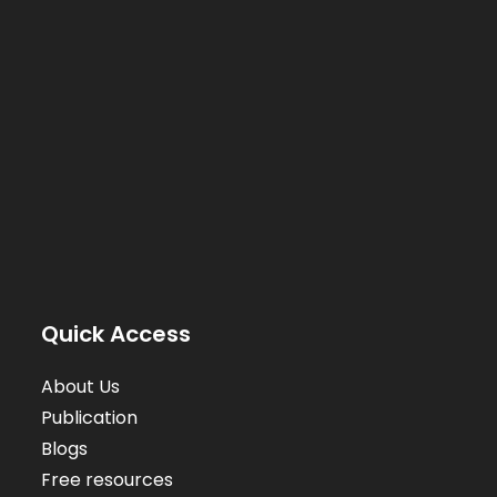
Quick Access
About Us
Publication
Blogs
Free resources