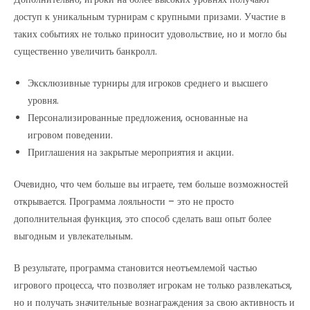
доступ к уникальным турнирам с крупными призами. Участие в
таких событиях не только приносит удовольствие, но и могло бы
существенно увеличить банкролл.
Эксклюзивные турниры для игроков среднего и высшего
уровня.
Персонализированные предложения, основанные на
игровом поведении.
Приглашения на закрытые мероприятия и акции.
Очевидно, что чем больше вы играете, тем больше возможностей
открывается. Программа лояльности – это не просто
дополнительная функция, это способ сделать ваш опыт более
выгодным и увлекательным.
В результате, программа становится неотъемлемой частью
игрового процесса, что позволяет игрокам не только развлекаться,
но и получать значительные вознаграждения за свою активность и