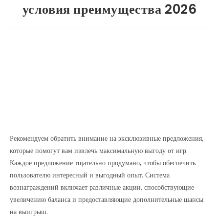
условия преимущества 2026
Рекомендуем обратить внимание на эксклюзивные предложения,
которые помогут вам извлечь максимальную выгоду от игр.
Каждое предложение тщательно продумано, чтобы обеспечить
пользователю интересный и выгодный опыт. Система
вознаграждений включает различные акции, способствующие
увеличению баланса и предоставляющие дополнительные шансы
на выигрыш.